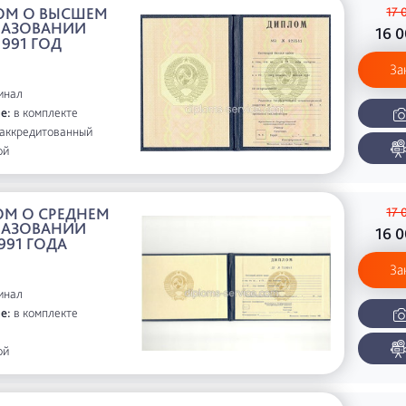
ОМ О ВЫСШЕМ
17 
РАЗОВАНИИ
16 
1991 ГОД
За
инал
е:
в комплекте
аккредитованный
ой
М О СРЕДНЕМ
17 
РАЗОВАНИИ
16 
991 ГОДА
За
инал
е:
в комплекте
ой