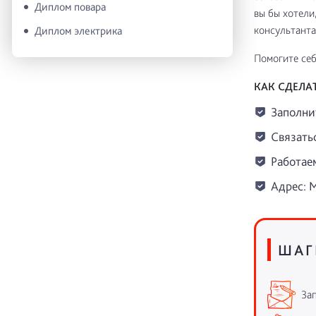
Диплом повара
вы бы хотели
консультантам
Диплом электрика
Помогите себ
КАК СДЕЛА
Заполни
Связатьс
Работаем
Адрес: М
ШАГ
Зап