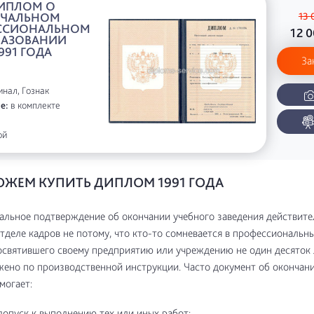
ИПЛОМ О
АЧАЛЬНОМ
13 
ССИОНАЛЬНОМ
12 
РАЗОВАНИИ
991 ГОДА
За
нал, Гознак
е:
в комплекте
ой
ЖЕМ КУПИТЬ ДИПЛОМ 1991 ГОДА
альное подтверждение об окончании учебного заведения действите
отделе кадров не потому, что кто-то сомневается в профессиональн
освятившего своему предприятию или учреждению не один десяток л
жено по производственной инструкции. Часто документ об окончан
могает:
допуск к выполнению тех или иных работ;