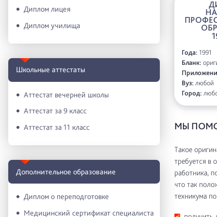
Д
Диплом лицея
Н
ПРОФЕ
Диплом училища
ОБ
1
Года:
1991
Бланк:
ориги
Школьные аттестаты
Приложени
Вуз:
любой
Город:
люб
Аттестат вечерней школы
Аттестат за 9 класс
МЫ ПОМО
Аттестат за 11 класс
Такое оригин
требуется в 
Дополнительное образование
работника, п
что так поло
техникума по
Диплом о переподготовке
Медицинский сертификат специалиста
получить 