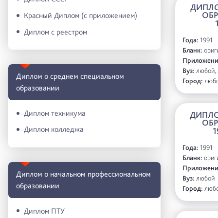
ДИПЛ
ОБ
Красный Диплом (с приложением)
Диплом с реестром
Года:
1991
Бланк:
ориг
Приложени
Вуз:
любой, 
Диплом о среднем специальном
Город:
люб
образовании
Диплом техникума
ДИПЛО
ОБ
Диплом колледжа
1
Года:
1991
Бланк:
ориг
Приложени
Диплом о начальном профессиональном
Вуз:
любой
oбразовании
Город:
люб
Диплом ПТУ