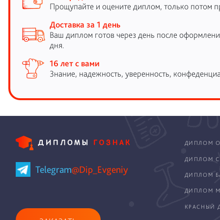
Прощупайте и оцените диплом, только потом п
Доставка за 1 день
Ваш диплом готов через день после оформления
дня.
16 лет с вами
Знание, надежность, уверенность, конфеденциа
ДИПЛОМ О
ДИПЛОМ С
Telegram
@Dip_Evgeniy
ДИПЛОМ Б
ДИПЛОМ М
КРАСНЫЙ 