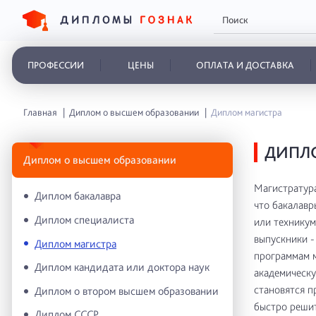
ПРОФЕССИИ
ЦЕНЫ
ОПЛАТА И ДОСТАВКА
Главная
Диплом о высшем образовании
Диплом магистра
ДИПЛ
Диплом о высшем образовании
Магистратура
Диплом бакалавра
что бакалавр
Диплом специалиста
или техникум
выпускники -
Диплом магистра
программам 
Диплом кандидата или доктора наук
академическу
становятся п
Диплом о втором высшем образовании
быстро решит
Диплом СССР