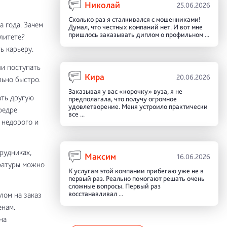
Николай
25.06.2026
Сколько раз я сталкивался с мошенниками!
 года. Зачем
Думал, что честных компаний нет. И вот мне
пришлось заказывать диплом о профильном ...
литете?
ь карьеру.
ли поступать
Кира
20.06.2026
льно быстро.
Заказывая у вас «корочку» вуза, я не
ать другую
предполагала, что получу огромное
удовлетворение. Меня устроило практически
федре
все ...
 недорого и
рудниках,
Максим
16.06.2026
ратуры можно
К услугам этой компании прибегаю уже не в
первый раз. Реально помогают решать очень
сложные вопросы. Первый раз
восстанавливал ...
лом на заказ
енам.
на