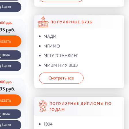
Видео
ПОПУЛЯРНЫЕ ВУЗЫ
000
руб.
995
руб.
МАДИ
казать
МГИМО
МГТУ "СТАНКИН"
Фото
МИЭМ НИУ ВШЭ
Видео
Смотреть все
000
руб.
995
руб.
казать
ПОПУЛЯРНЫЕ ДИПЛОМЫ ПО
ГОДАМ
Фото
1994
Видео