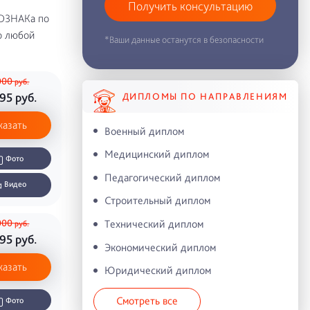
Получить консультацию
ГОЗНАКа по
о любой
*Ваши данные останутся в безопасности
000
руб.
995
руб.
ДИПЛОМЫ ПО НАПРАВЛЕНИЯМ
казать
Военный диплом
Медицинский диплом
Фото
Педагогический диплом
Видео
Строительный диплом
000
Технический диплом
руб.
995
руб.
Экономический диплом
казать
Юридический диплом
Смотреть все
Фото