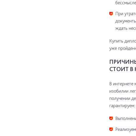
бессмысле
При утрат
документы
ждать нес
Купить дипло
уже пройденн
ПРИЧИНЫ
СТОИТ В
В интернете 
изобилии лег
получении де
гарантируем:
Выполнени
Реализуем