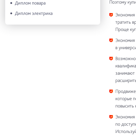
Поэтому купи
Диплом повара
Диплом электрика
Экономия 
тратить в
Проще куп
Экономия 
в универс
Возможнос
квалифика
занимают 
расширить
Продвижен
которые п
повысить 
Экономия 
по доступ
Используй