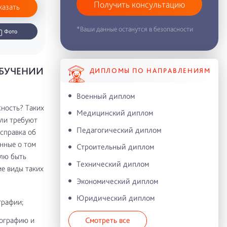
Получить консультацию
казать
*Ваши данные останутся в безопасности
Фото
ОБУЧЕНИИ
ДИПЛОМЫ ПО НАПРАВЛЕНИЯМ
Военный диплом
ность? Таких
Медицинский диплом
ели требуют
Педагогический диплом
справка об
анные о том
Строительный диплом
елю быть
Технический диплом
ие виды таких
Экономический диплом
Юридический диплом
графии;
иографию и
Смотреть все