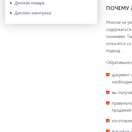
Диплом повара
ПОЧЕМУ 
Диплом электрика
Многие не ре
содержаться 
понимаем. Та
относятся со
подход.
Обратившись 
документ 
необходим
вы получа
правильно
продажей 
изготовле
все наши 