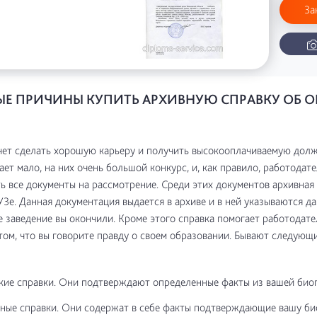
За
Е ПРИЧИНЫ КУПИТЬ АРХИВНУЮ СПРАВКУ ОБ 
чет сделать хорошую карьеру и получить высокооплачиваемую долж
ает мало, на них очень большой конкурс, и, как правило, работодат
ь все документы на рассмотрение. Среди этих документов архивная 
УЗе. Данная документация выдается в архиве и в ней указываются д
е заведение вы окончили. Кроме этого справка помогает работодат
том, что вы говорите правду о своем образовании. Бывают следующ
кие справки. Они подтверждают определенные факты из вашей био
ные справки. Они содержат в себе факты подтверждающие вашу б