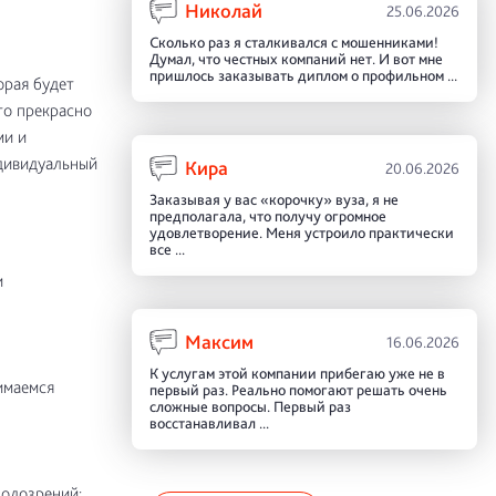
Николай
25.06.2026
Сколько раз я сталкивался с мошенниками!
Думал, что честных компаний нет. И вот мне
пришлось заказывать диплом о профильном ...
орая будет
то прекрасно
ми и
ндивидуальный
Кира
20.06.2026
Заказывая у вас «корочку» вуза, я не
предполагала, что получу огромное
удовлетворение. Меня устроило практически
все ...
и
Максим
16.06.2026
К услугам этой компании прибегаю уже не в
имаемся
первый раз. Реально помогают решать очень
сложные вопросы. Первый раз
восстанавливал ...
подозрений;