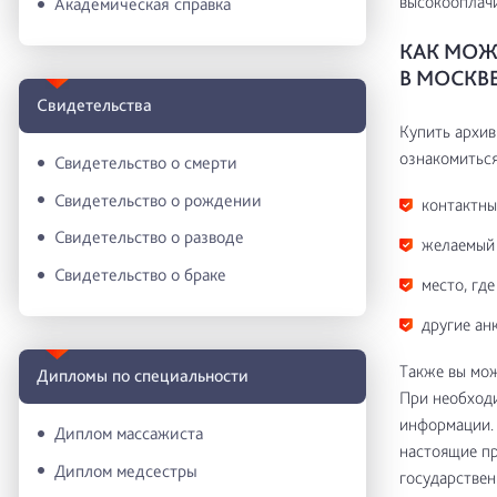
высокооплачи
Академическая справка
КАК МОЖ
В МОСКВ
Свидетельства
Купить архив
ознакомиться
Свидетельство о смерти
Свидетельство о рождении
контактны
Свидетельство о разводе
желаемый 
Свидетельство о браке
место, гд
другие ан
Также вы мож
Дипломы по специальности
При необходи
информации. 
Диплом массажиста
настоящие пр
Диплом медсестры
государствен