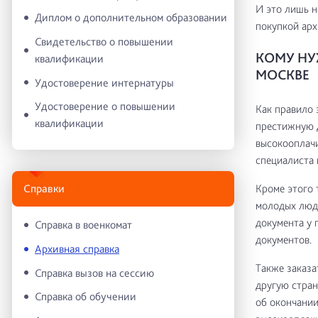
И это лишь н
Диплом о дополнительном образовании
покупкой арх
Свидетельство о повышении
КОМУ НУ
квалификации
МОСКВЕ
Удостоверение интернатуры
Удостоверение о повышении
Как правило 
квалификации
престижную д
высокооплачи
специалиста 
Кроме этого 
Справки
молодых люде
документа у 
Справка в военкомат
документов.
Архивная справка
Также заказа
Справка вызов на сессию
другую стран
Справка об обучении
об окончании