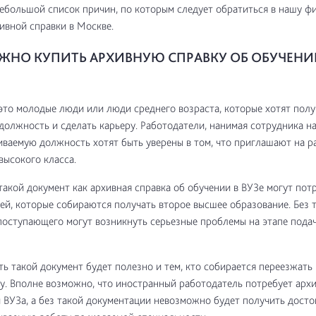
ебольшой список причин, по которым следует обратиться в нашу ф
ивной справки в Москве.
ЖНО КУПИТЬ АРХИВНУЮ СПРАВКУ ОБ ОБУЧЕНИИ 
это молодые люди или люди среднего возраста, которые хотят полу
олжность и сделать карьеру. Работодатели, нанимая сотрудника н
ваемую должность хотят быть уверены в том, что приглашают на р
высокого класса.
такой документ как архивная справка об обучении в ВУЗе могут пот
й, которые собираются получать второе высшее образование. Без 
поступающего могут возникнуть серьезные проблемы на этапе пода
ть такой документ будет полезно и тем, кто собирается переезжат
у. Вполне возможно, что иностранный работодатель потребует арх
 ВУЗа, а без такой документации невозможно будет получить дост