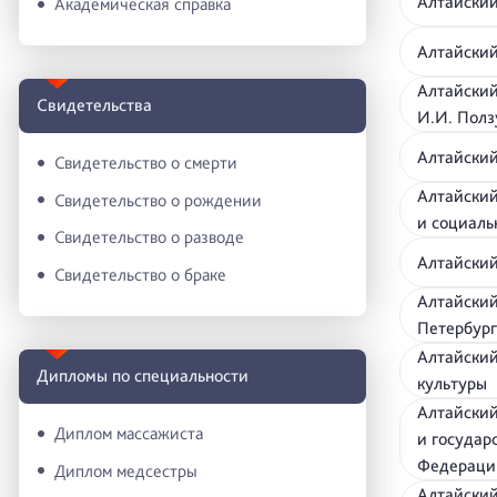
Алтайский
Академическая справка
Алтайский
Алтайский
Свидетельства
И.И. Пол
Алтайский
Свидетельство о смерти
Алтайский
Свидетельство о рождении
и социал
Свидетельство о разводе
Алтайский
Свидетельство о браке
Алтайский
Петербург
Алтайский
Дипломы по специальности
культуры
Алтайский
Диплом массажиста
и государ
Федераци
Диплом медсестры
Алтайский