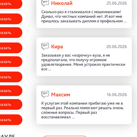
Николай
25.06.2026
казать
Сколько раз я сталкивался с мошенниками!
Думал, что честных компаний нет. И вот мне
казать
пришлось заказывать диплом о профильном ...
казать
Кира
20.06.2026
казать
Заказывая у вас «корочку» вуза, я не
предполагала, что получу огромное
казать
удовлетворение. Меня устроило практически
все ...
казать
казать
Максим
16.06.2026
К услугам этой компании прибегаю уже не в
казать
первый раз. Реально помогают решать очень
сложные вопросы. Первый раз
восстанавливал ...
казать
НАУЛЕ