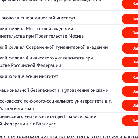
За
 экономико-юридический институт
За
кий филиал Московской академии
За
имательства при Правительстве Москвы
ский филиал Современной гуманитарной академии
За
кий филиал Финансового университета при
За
ьстве Российской Федерации
кий юридический институт
За
национальной безопасности и управления рисками
За
сковского психолого-социального университета в г.
За
Алтайского края
нансового университета при Правительстве
За
й Федерации в г.Барнауле
И СТУПЕНЯМИ ЗАЩИТЫ КУПИТЬ ДИПЛОМ В БАР