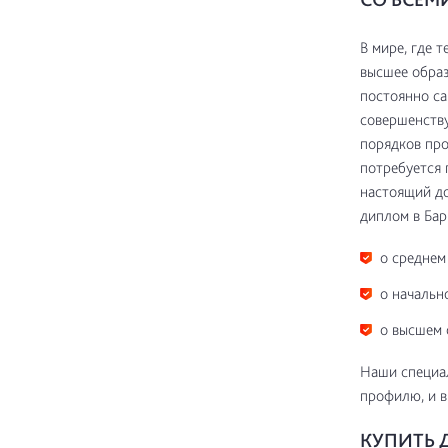
В мире, где 
высшее образ
постоянно са
совершенству
порядков про
потребуется 
настоящий до
диплом в Бар
о среднем
о начальн
о высшем 
Наши специал
профилю, и в
КУПИТЬ 