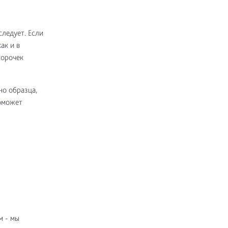
следует. Если
ак и в
корочек
но образца,
поможет
м - мы