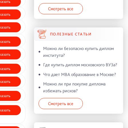
казать
Смотреть все
казать
казать
ПОЛЕЗНЫЕ СТАТЬИ
казать
Можно ли безопасно купить диплом
казать
института?
Где купить диплом московского ВУЗа?
казать
Что дает MBA образование в Москве?
казать
Можно ли при покупке диплома
избежать рисков?
казать
Смотреть все
казать