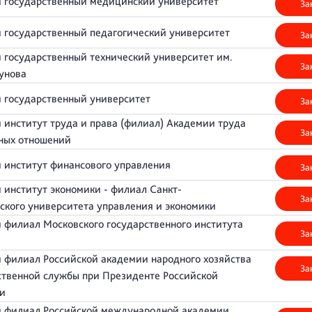
 государственный медицинский университет
За
 государственный педагогический университет
За
 государственный технический университет им.
За
зунова
 государственный университет
За
 институт труда и права (филиал) Академии труда
За
ьных отношений
 институт финансового управления
За
 институт экономики - филиал Санкт-
За
ского университета управления и экономики
 филиал Московского государственного института
За
 филиал Российской академии народного хозяйства
За
ственной службы при Президенте Российской
и
 филиал Российской международной академии