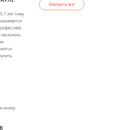
Смотреть все
5-7 лет тому
 занимается
профессией,
 несколько
ию
ажется
купить
ли иному
В