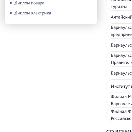
Диплом повара
туризма
Диплом электрика
Алтайский
Барнаульс
предприн
Барнауль
Барнаульс
Правител
Барнаульс
Институт 
Филиал Мо
Барнауле 
Филиал Фи
Российско
СО ВСЕМ