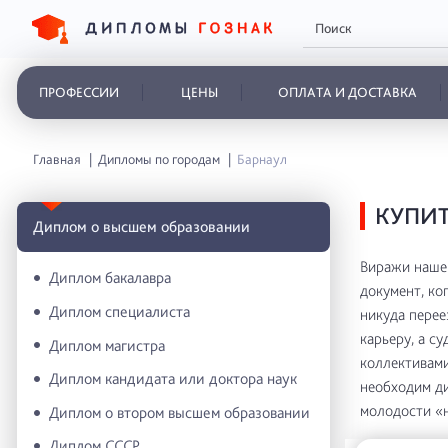
ПРОФЕССИИ
ЦЕНЫ
ОПЛАТА И ДОСТАВКА
Главная
Дипломы по городам
Барнаул
КУПИТ
Диплом о высшем образовании
Виражи нашей
Диплом бакалавра
документ, ко
Диплом специалиста
никуда перее
карьеру, а с
Диплом магистра
коллективами
Диплом кандидата или доктора наук
необходим ди
молодости «н
Диплом о втором высшем образовании
Диплом СССР