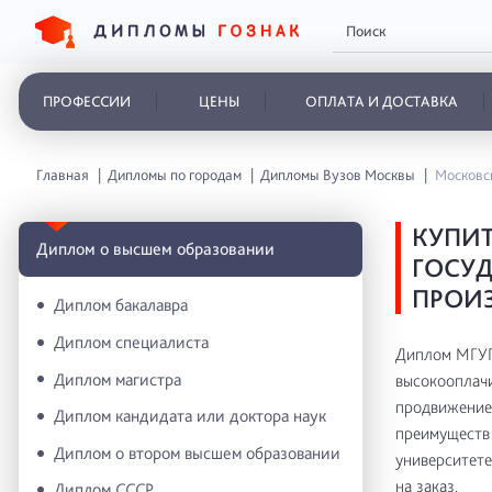
ПРОФЕССИИ
ЦЕНЫ
ОПЛАТА И ДОСТАВКА
Главная
Дипломы по городам
Дипломы Вузов Москвы
Московс
КУПИ
Диплом о высшем образовании
ГОСУД
ПРОИ
Диплом бакалавра
Диплом специалиста
Диплом МГУП
Диплом магистра
высокооплачи
продвижение 
Диплом кандидата или доктора наук
преимуществ 
Диплом о втором высшем образовании
университете
на заказ.
Диплом СССР