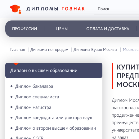
ПРОФЕССИИ
ЦЕНЫ
ОПЛАТА И ДОСТАВКА
Главная
Дипломы по городам
Дипломы Вузов Москвы
Московск
КУПИ
Диплом о высшем образовании
ПРЕДП
МОСК
Диплом бакалавра
Диплом специалиста
Диплом МосА
Диплом магистра
высокооплачи
продвижение 
Диплом кандидата или доктора наук
преимуществ 
Диплом о втором высшем образовании
университете
на заказ.
Диплом СССР