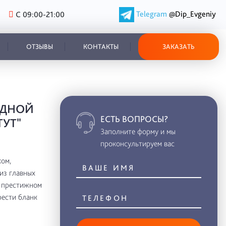
Telegram
@Dip_Evgeniy
С 09:00-21:00
ОТЗЫВЫ
КОНТАКТЫ
ЗАКАЗАТЬ
ОДНОЙ
ЕСТЬ ВОПРОСЫ?
УТ"
Заполните форму и мы
проконсультируем вас
ом,
из главных
в престижном
рести бланк