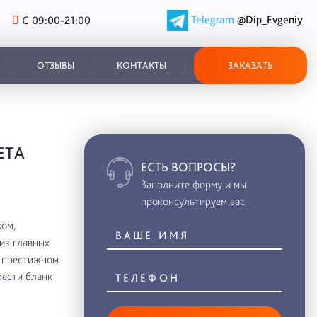
Telegram
@Dip_Evgeniy
С 09:00-21:00
ОТЗЫВЫ
КОНТАКТЫ
ЗАКАЗАТЬ
ЕТА
ЕСТЬ ВОПРОСЫ?
Заполните форму и мы
проконсультируем вас
ом,
из главных
в престижном
рести бланк