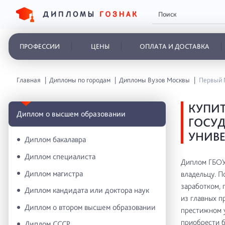
ПРОФЕССИИ
ЦЕНЫ
ОПЛАТА И ДОСТАВКА
Главная
Дипломы по городам
Дипломы Вузов Москвы
Первый 
КУПИТ
Диплом о высшем образовании
ГОСУ
УНИВЕ
Диплом бакалавра
Диплом специалиста
Диплом ГБОУ
Диплом магистра
владельцу. П
заработком, 
Диплом кандидата или доктора наук
из главных п
Диплом о втором высшем образовании
престижном у
приобрести б
Диплом СССР