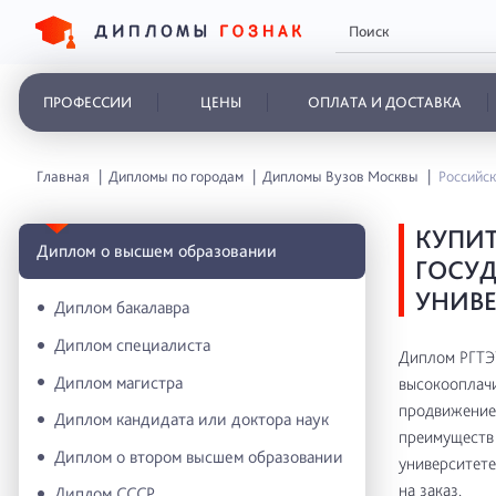
ПРОФЕССИИ
ЦЕНЫ
ОПЛАТА И ДОСТАВКА
Главная
Дипломы по городам
Дипломы Вузов Москвы
Российск
КУПИ
Диплом о высшем образовании
ГОСУ
УНИВЕ
Диплом бакалавра
Диплом специалиста
Диплом РГТЭУ
Диплом магистра
высокооплачи
продвижение 
Диплом кандидата или доктора наук
преимуществ 
Диплом о втором высшем образовании
университете
на заказ.
Диплом СССР