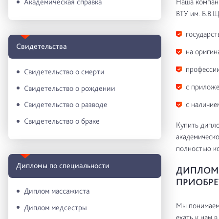
Наша компани
Академическая справка
ВТУ им. Б.В.Щ
государст
Свидетельства
на оригин
профессии
Свидетельство о смерти
с приложе
Свидетельство о рождении
с наличие
Свидетельство о разводе
Свидетельство о браке
Купить дипло
академическо
полностью к
Дипломы по специальности
ДИПЛОМ 
ПРИОБРЕ
Диплом массажиста
Мы понимаем 
Диплом медсестры
ехать к нам в