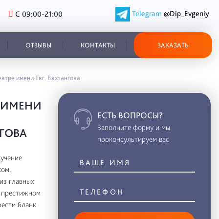
Telegram
@Dip_Evgeniy
С 09:00-21:00
ОТЗЫВЫ
КОНТАКТЫ
ЗАКАЗАТЬ
атре имени Евг. Вахтангова
 ИМЕНИ
ЕСТЬ ВОПРОСЫ?
Заполните форму и мы
ГОВА
проконсультируем вас
лучение
ом,
из главных
в престижном
рести бланк