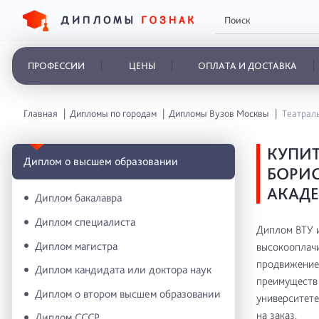
ПРОФЕССИИ
ЦЕНЫ
ОПЛАТА И ДОСТАВКА
Главная
Дипломы по городам
Дипломы Вузов Москвы
Театраль
КУПИТ
Диплом о высшем образовании
БОРИС
АКАДЕ
Диплом бакалавра
Диплом специалиста
Диплом ВТУ и
Диплом магистра
высокооплачи
продвижение 
Диплом кандидата или доктора наук
преимуществ 
Диплом о втором высшем образовании
университете
на заказ.
Диплом СССР