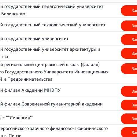
й государственный педагогический университет
За
. Белинского
й государственный технологический университет
За
ий государственный университет
За
й государственный университет архитектуры и
За
ьства
й региональный центр высшей школы (филиал)
За
го Государственного Университета Инновационных
й и Предринимательства
ий филиал Академии МНЭПУ
За
ий филиал Современной гуманитарной академии
За
ет ""Синергия""
За
ероссийского заочного финансово-экономического
За
 в г. Пензе