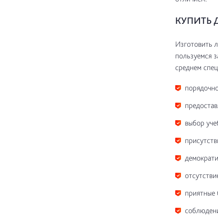
КУПИТЬ 
Изготовить л
пользуемся з
среднем спец
порядочно
предостав
выбор уче
присутств
демократи
отсутстви
приятные 
соблюдени