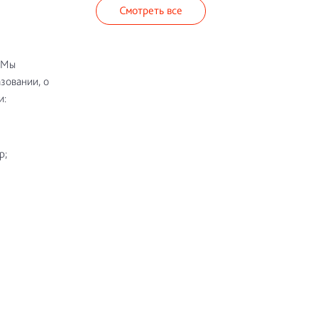
Смотреть все
 Мы
зовании, о
и:
р;