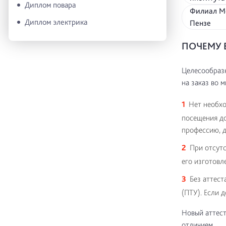
Диплом повара
Филиал Мо
Диплом электрика
Пензе
ПОЧЕМУ 
Целесообразн
на заказ во м
Нет необхо
посещения до
профессию, д
При отсутс
его изготовл
Без аттес
(ПТУ). Если 
Новый аттест
отличием.