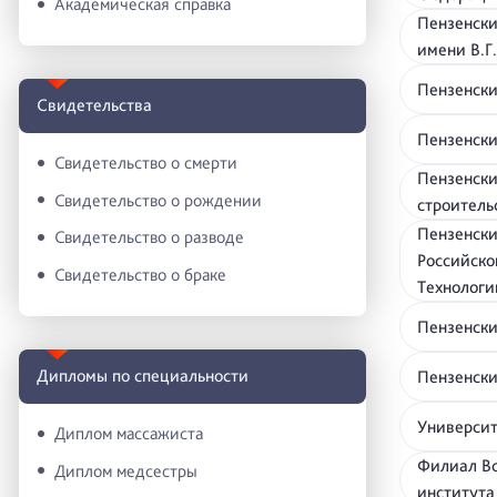
Академическая справка
Пензенски
имени В.Г
Пензенски
Свидетельства
Пензенск
Свидетельство о смерти
Пензенски
Свидетельство о рождении
строител
Пензенски
Свидетельство о разводе
Российско
Свидетельство о браке
Технологи
Пензенск
Дипломы по специальности
Пензенск
Университ
Диплом массажиста
Филиал Вс
Диплом медсестры
института