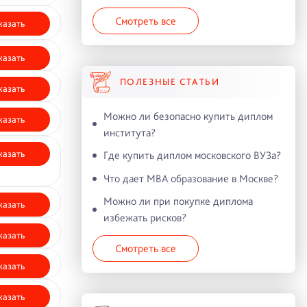
Смотреть все
казать
казать
ПОЛЕЗНЫЕ СТАТЬИ
казать
Можно ли безопасно купить диплом
казать
института?
казать
Где купить диплом московского ВУЗа?
Что дает MBA образование в Москве?
Можно ли при покупке диплома
казать
избежать рисков?
казать
Смотреть все
казать
казать