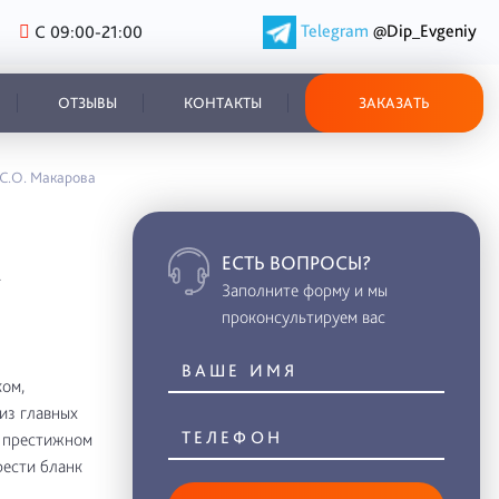
Telegram
@Dip_Evgeniy
С 09:00-21:00
ОТЗЫВЫ
КОНТАКТЫ
ЗАКАЗАТЬ
а С.О. Макарова
ЕСТЬ ВОПРОСЫ?
А
Заполните форму и мы
проконсультируем вас
ом,
из главных
в престижном
рести бланк