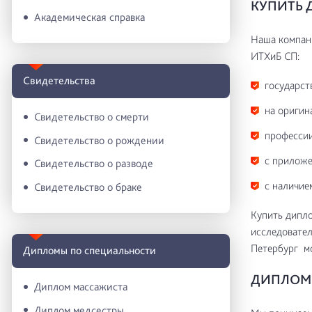
КУПИТЬ 
Академическая справка
Наша компани
ИТХиБ СП:
Свидетельства
государст
на оригин
Свидетельство о смерти
профессии
Свидетельство о рождении
с приложе
Свидетельство о разводе
с наличие
Свидетельство о браке
Купить дипло
исследовател
Петербург мо
Дипломы по специальности
ДИПЛОМ 
Диплом массажиста
Диплом медсестры