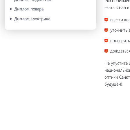
Мы понимаем 
ехать к нам в
Диплом повара
Диплом электрика
внести ко
уточнить 
проверить
дождаться
Не упустите 
национальног
оптики Санкт
будущем!