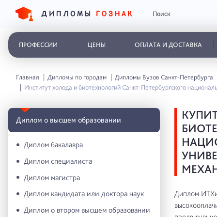
ПРОФЕССИИ
ЦЕНЫ
ОПЛАТА И ДОСТАВКА
Главная
Дипломы по городам
Дипломы Вузов Санкт-Петербурга
Институт холода и биотехнологий Санкт-Петербургского национал
КУПИТ
Диплом о высшем образовании
БИОТЕ
НАЦИ
Диплом бакалавра
УНИВ
Диплом специалиста
МЕХАН
Диплом магистра
Диплом ИТХиБ
Диплом кандидата или доктора наук
высокооплачи
Диплом о втором высшем образовании
продвижение 