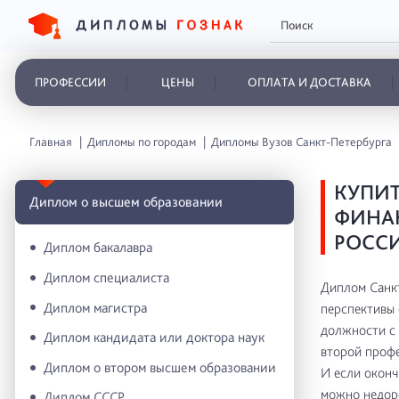
ПРОФЕССИИ
ЦЕНЫ
ОПЛАТА И ДОСТАВКА
Главная
Дипломы по городам
Дипломы Вузов Санкт-Петербурга
КУПИТ
Диплом о высшем образовании
ФИНАН
РОССИ
Диплом бакалавра
Диплом специалиста
Диплом Санк
Диплом магистра
перспективы 
должности с 
Диплом кандидата или доктора наук
второй профе
Диплом о втором высшем образовании
И если оконч
можно недоро
Диплом СССР