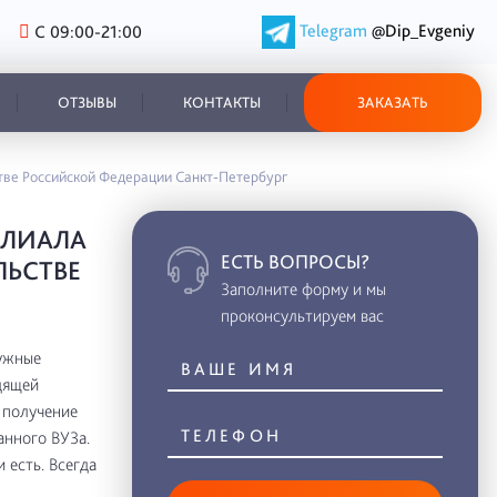
Telegram
@Dip_Evgeniy
С 09:00-21:00
ОТЗЫВЫ
КОНТАКТЫ
ЗАКАЗАТЬ
тве Российской Федерации Санкт-Петербург
ИЛИАЛА
ЕСТЬ ВОПРОСЫ?
ЛЬСТВЕ
Заполните форму и мы
проконсультируем вас
ужные
дящей
 получение
анного ВУЗа.
 есть. Всегда