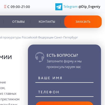
Telegram
@Dip_Evgeniy
С 09:00-21:00
ОТЗЫВЫ
КОНТАКТЫ
ЗАКАЗАТЬ
ой прокуратуры Российской Федерации Санкт-Петербург
ЕСТЬ ВОПРОСЫ?
ЕМИИ
Заполните форму и мы
проконсультируем вас
ение
ом,
из главных
в престижном
рести бланк