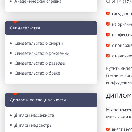
СПбГТИ (ТУ):
Академическая справка
государст
на оригин
Свидетельства
профессии
Свидетельство о смерти
с приложе
Свидетельство о рождении
с наличие
Свидетельство о разводе
Купить дипло
Свидетельство о браке
(техническог
конфиденциа
ДИПЛОМ 
Дипломы по специальности
Мы понимаем 
Диплом массажиста
ехать к нам в
Диплом медсестры
внести ко