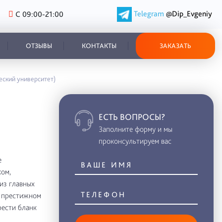
Telegram
@Dip_Evgeniy
С 09:00-21:00
ОТЗЫВЫ
КОНТАКТЫ
ЗАКАЗАТЬ
еский университет)
ЕСТЬ ВОПРОСЫ?
Заполните форму и мы
проконсультируем вас
е
ом,
из главных
в престижном
рести бланк