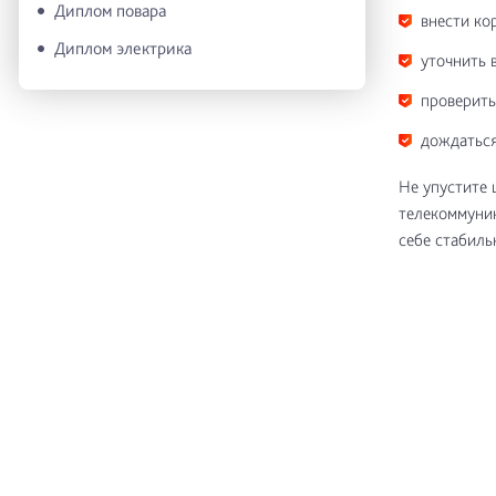
Диплом повара
внести ко
Диплом электрика
уточнить 
проверить
дождаться
Не упустите 
телекоммуник
себе стабиль