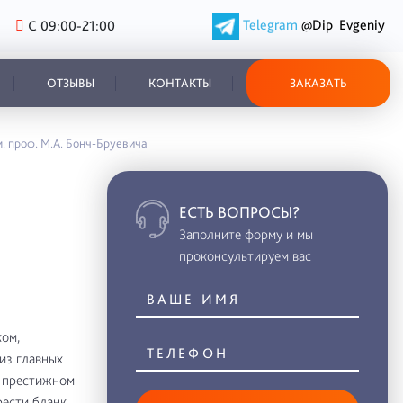
Telegram
@Dip_Evgeniy
С 09:00-21:00
ОТЗЫВЫ
КОНТАКТЫ
ЗАКАЗАТЬ
м. проф. М.А. Бонч-Бруевича
ЕСТЬ ВОПРОСЫ?
Заполните форму и мы
проконсультируем вас
ом,
из главных
в престижном
рести бланк