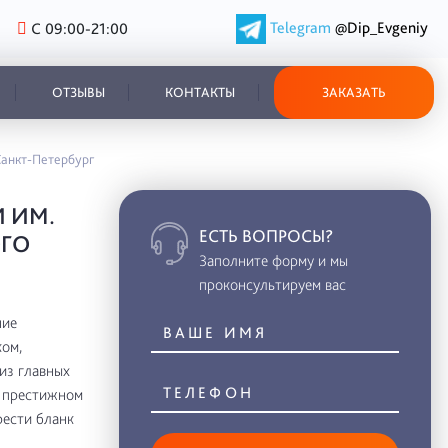
Telegram
@Dip_Evgeniy
С 09:00-21:00
ОТЗЫВЫ
КОНТАКТЫ
ЗАКАЗАТЬ
Санкт-Петербург
 ИМ.
ЕСТЬ ВОПРОСЫ?
ОГО
Заполните форму и мы
проконсультируем вас
ние
ом,
из главных
в престижном
рести бланк