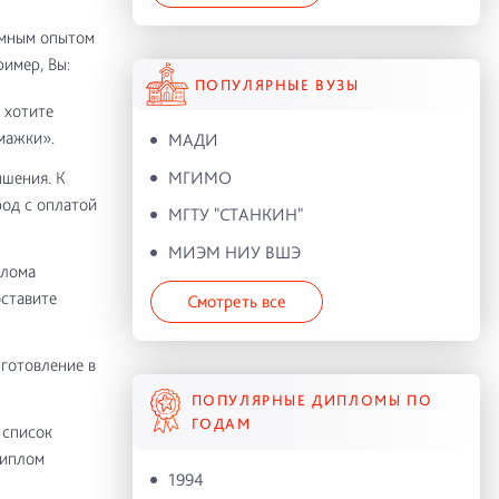
омным опытом
имер, Вы:
ПОПУЛЯРНЫЕ ВУЗЫ
 хотите
мажки».
МАДИ
МГИМО
ышения. К
род с оплатой
МГТУ "СТАНКИН"
МИЭМ НИУ ВШЭ
плома
оставите
Смотреть все
готовление в
ПОПУЛЯРНЫЕ ДИПЛОМЫ ПО
ГОДАМ
 список
диплом
1994