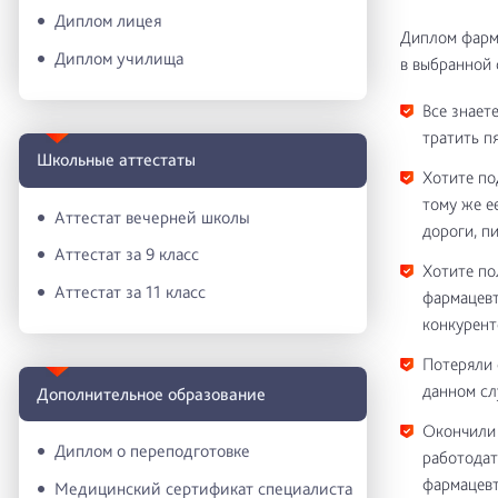
Диплом лицея
Диплом фарма
Диплом училища
в выбранной 
Все знаете
тратить п
Школьные аттестаты
Хотите по
тому же е
Аттестат вечерней школы
дороги, п
Аттестат за 9 класс
Хотите по
Аттестат за 11 класс
фармацевт
конкурент
Потеряли 
данном сл
Дополнительное образование
Окончили 
Диплом о переподготовке
работодат
фармацевт
Медицинский сертификат специалиста