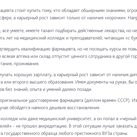
цевта стоит купить тому, кто обладает обширными знаниями, огр
сфере, а карьерный рост зависит только от наличия «корочки». Напр
, все умеете, имеете талант подбирать действенные лекарства, но не
ять лет на медицинский колледж и преподавателей, читающих «с бу
дтвердить квалификацию фармацевта, но не посещать курсы ее пов
е всякая аптека или склад отпустит ценного сотрудника в другой го
итания, проживания.
лучать хорошую зарплату, а карьерный рост зависит от наличия ди
а или второго высшего образования. Имея документы на руках, Вы 
ов без знаний, опыта и умений далеко позади.
оригинальное удостоверение фармацевта (диплом времен СССР). Из
учае обойдется намного дешевле восстановления.
колледж или даже медицинский университет, а он попал в «черный
елей» - не прошел аккредитацию. В этой ситуации лучше заказать 
а государственного образца любого престижного ВУЗа страны.