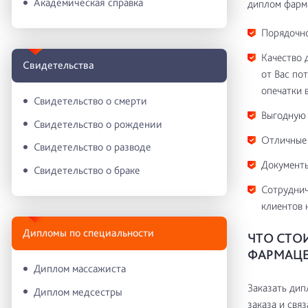
Академическая справка
диплом фарма
Порядочно
Качество 
Свидетельства
от Вас по
опечатки 
Свидетельство о смерти
Выгодную 
Свидетельство о рождении
Отличные 
Свидетельство о разводе
Документы
Свидетельство о браке
Сотруднич
клиентов 
Дипломы по специальности
ЧТО СТО
ФАРМАЦЕ
Диплом массажиста
Заказать дип
Диплом медсестры
заказа и свя