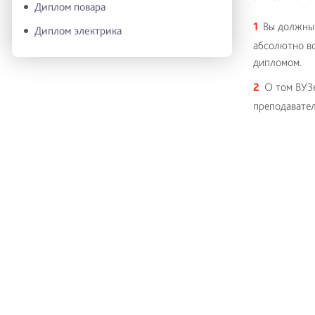
Диплом повара
Вы должны 
Диплом электрика
абсолютно вс
дипломом.
О том ВУЗе
преподавател