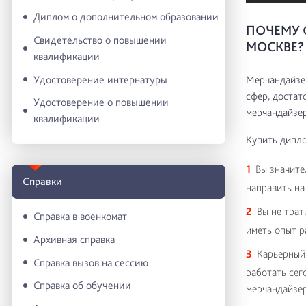
Диплом о дополнительном образовании
ПОЧЕМУ 
Свидетельство о повышении
МОСКВЕ?
квалификации
Удостоверение интернатуры
Мерчандайзер
сфер, достат
Удостоверение о повышении
мерчандайзер
квалификации
Купить дипло
Вы значите
Справки
направить на
Вы не трат
Справка в военкомат
иметь опыт р
Архивная справка
Карьерный 
Справка вызов на сессию
работать сег
Справка об обучении
мерчандайзер