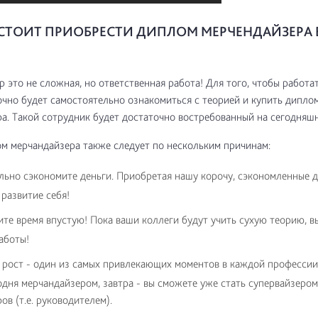
СТОИТ ПРИОБРЕСТИ ДИПЛОМ МЕРЧЕНДАЙЗЕРА 
 это не сложная, но ответственная работа! Для того, чтобы работат
очно будет самостоятельно ознакомиться с теорией и купить дипло
а. Такой сотрудник будет достаточно востребованный на сегодняшн
м мерчандайзера также следует по нескольким причинам:
льно сэкономите деньги. Приобретая нашу корочу, сэкономленные 
 развитие себя!
ите время впустую! Пока ваши коллеги будут учить сухую теорию, в
аботы!
рост - один из самых привлекающих моментов в каждой профессии.
одня мерчандайзером, завтра - вы сможете уже стать супервайзером
ов (т.е. руководителем).