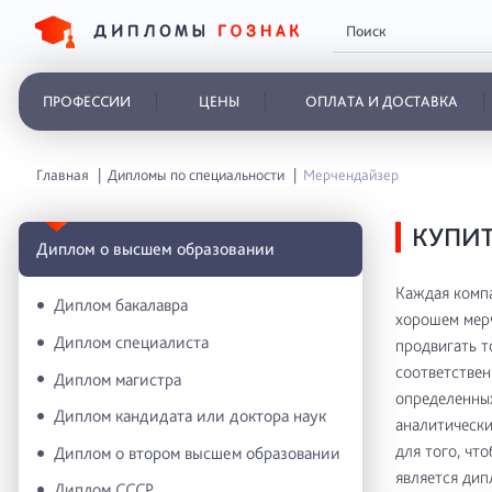
ПРОФЕССИИ
ЦЕНЫ
ОПЛАТА И ДОСТАВКА
Главная
Дипломы по специальности
Мерчендайзер
КУПИТ
Диплом о высшем образовании
Каждая компа
Диплом бакалавра
хорошем мерч
Диплом специалиста
продвигать т
соответствен
Диплом магистра
определенных
Диплом кандидата или доктора наук
аналитически
для того, чт
Диплом о втором высшем образовании
является дип
Диплом СССР