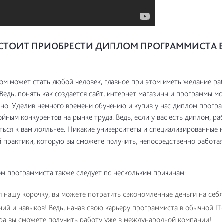
СТОИТ ПРИОБРЕСТИ ДИПЛОМ ПРОГРАММИСТА 
м может стать любой человек, главное при этом иметь желание ра
 Ведь, понять как создается сайт, интернет магазины и программы м
но. Уделив немного времени обучению и купив у нас диплом програ
ойным конкурентов на рынке труда. Ведь, если у вас есть диплом, р
ться к вам лояльнее. Никакие университеты и специализированные 
й практики, которую вы сможете получить, непосредственно работая
м программиста также следует по нескольким причинам:
 нашу корочку, вы можете потратить сэкономленные деньги на себя
ний и навыков! Ведь, начав свою карьеру программиста в обычной I
тра вы сможете получить работу уже в международной компании!