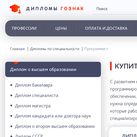
ПРОФЕССИИ
ЦЕНЫ
ОПЛАТА И ДОСТАВКА
Главная
Дипломы по специальности
Программист
КУПИ
Диплом о высшем образовании
С развитием 
Диплом бакалавра
программиров
Диплом специалиста
обеспечении,
нужна опреде
Диплом магистра
которые рабо
Диплом кандидата или доктора наук
специализиро
Диплом о втором высшем образовании
ДИПЛ
Диплом СССР