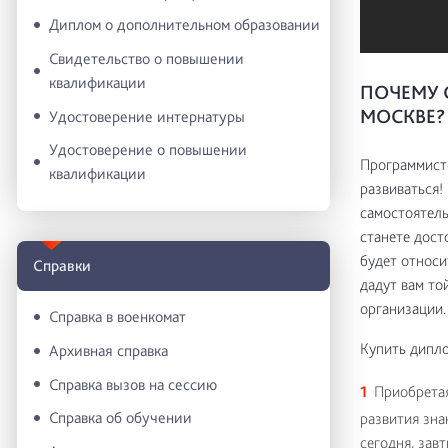
Диплом о дополнительном образовании
Свидетельство о повышении
квалификации
ПОЧЕМУ 
МОСКВЕ?
Удостоверение интернатуры
Удостоверение о повышении
Программисто
квалификации
развиваться!
самостоятель
станете дост
будет относи
Справки
дадут вам то
организации.
Справка в военкомат
Купить дипло
Архивная справка
Справка вызов на сессию
Приобретая
Справка об обучении
развития зна
сегодня, зав