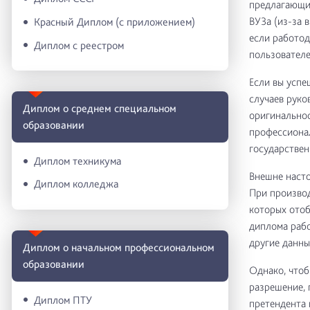
предлагающие
ВУЗа (из-за 
Красный Диплом (с приложением)
если работод
Диплом с реестром
пользователе
Если вы успе
случаев руко
Диплом о среднем специальном
оригинальнос
образовании
профессиона
государствен
Диплом техникума
Внешне насто
Диплом колледжа
При производ
которых отоб
диплома рабо
другие данны
Диплом о начальном профессиональном
oбразовании
Однако, чтоб
разрешение, 
Диплом ПТУ
претендента 