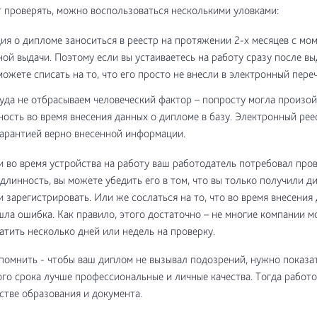
 проверять, можно воспользоваться несколькими уловками:
я о дипломе заноситься в реестр на протяжении 2-х месяцев с мо
ой выдачи. Поэтому если вы устаиваетесь на работу сразу после вы
можете списать на то, что его просто не внесли в электронный переч
уда не отбрасываем человеческий фактор – попросту могла произо
ность во время внесения данных о дипломе в базу. Электронный рее
гарантией верно внесенной информации.
и во время устройства на работу ваш работодатель потребовал про
длинность, вы можете убедить его в том, что вы только получили д
и зарегистрировать. Или же сослаться на то, что во время внесения
шла ошибка. Как правило, этого достаточно – не многие компании м
атить несколько дней или недель на проверку.
помнить - чтобы ваш диплом не вызывал подозрений, нужно показат
го срока лучше профессиональные и личные качества. Тогда работо
естве образования и документа.