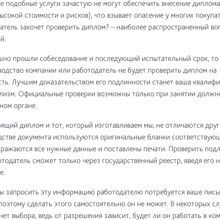
 подобные услуги зачастую не могут обеспечить внесение диплома
высокой стоимости и рисков), что взывает опасение у многих покупат
атель захочет проверить диплом? – наиболее распространенный во
й.
шно прошли собеседование и последующий испытательный срок, то
водство компании или работодатель не будет проверить диплом на
ть. Лучшим доказательством его подлинности станет ваша квалифи
лизм. Официальные проверки возможны только при занятии должно
ном органе.
ящий диплом и тот, который изготавливаем мы, не отличаются друг 
стве документа используются оригинальные бланки соответствующе
ражаются все нужные данные и поставлены печати. Проверить под
тодатель сможет только через государственный реестр, введя его 
е.
ы запросить эту информацию работодателю потребуется ваше пис
поэтому сделать этого самостоятельно он не может. В некоторых сл
нет выбора, ведь от разрешения зависит, будет ли он работать в ко