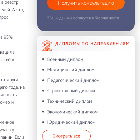
 в реестр
Получить консультацию
елей. А что,
прос
*Ваши данные останутся в безопасности
 в 95%
ДИПЛОМЫ ПО НАПРАВЛЕНИЯМ
кация и
Военный диплом
стей в
Медицинский диплом
от друга.
Педагогический диплом
го года, на
Строительный диплом
линность
Технический диплом
номер и
Экономический диплом
ьменное
Юридический диплом
учаев у
Смотреть все
мпании. Если