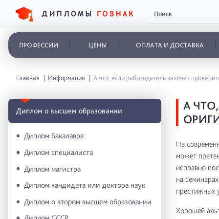
ПРОФЕССИИ
ЦЕНЫ
ОПЛАТА И ДОСТАВКА
Главная
Информация
А что, если работодатель захочет проверит
А ЧТО
Диплом о высшем образовании
ОРИГИ
Диплом бакалавра
На современн
Диплом специалиста
может претен
исправно пос
Диплом магистра
на семинарах
Диплом кандидата или доктора наук
престижных у
Диплом о втором высшем образовании
Хорошей альт
Диплом СССР