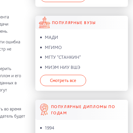
мента
ПОПУЛЯРНЫЕ ВУЗЫ
дачи
ень.
МАДИ
йти ошибка
МГИМО
стр не
МГТУ "СТАНКИН"
МИЭМ НИУ ВШЭ
верить
иплом и его
Смотреть все
 данных в
огут
ПОПУЛЯРНЫЕ ДИПЛОМЫ ПО
ь во время
ГОДАМ
датель будет
1994