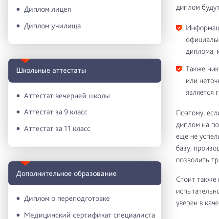
диплом будут
Диплом лицея
Диплом училища
Информаци
официальн
диплома, 
Также ник
Школьные аттестаты
или неточ
является 
Аттестат вечерней школы
Аттестат за 9 класс
Поэтому, есл
диплом на по
Аттестат за 11 класс
еще не успел
базу, произо
позволить тр
Дополнительное образование
Стоит также 
испытательно
Диплом о переподготовке
уверен в кач
Медицинский сертификат специалиста